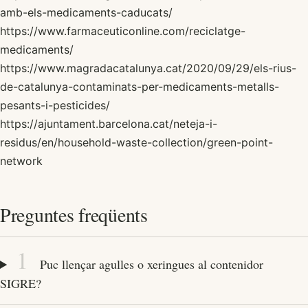
amb-els-medicaments-caducats/
https://www.farmaceuticonline.com/reciclatge-
medicaments/
https://www.magradacatalunya.cat/2020/09/29/els-rius-
de-catalunya-contaminats-per-medicaments-metalls-
pesants-i-pesticides/
https://ajuntament.barcelona.cat/neteja-i-
residus/en/household-waste-collection/green-point-
network
Preguntes freqüents
1
Puc llençar agulles o xeringues al contenidor
SIGRE?