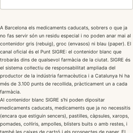
A Barcelona els medicaments caducats, sobrers o que ja
no fas servir són un residu especial i no poden anar mai al
contenidor gris (rebuig), groc (envasos) ni blau (paper). El
canal oficial és el Punt SIGRE: el contenidor blanc que
trobaràs dins de qualsevol farmàcia de la ciutat. SIGRE és
el sistema col·lectiu de responsabilitat ampliada del
productor de la indústria farmacèutica i a Catalunya hi ha
més de 3.100 punts de recollida, pràcticament un a cada
farmàcia.
Al contenidor blanc SIGRE s’hi poden dipositar
medicaments caducats, medicaments que ja no necessitis
(encara que estiguin sencers), pastilles, càpsules, xarops,
pomades, col·liris, ampolles, blísters buits o amb restes, i
també les caixes de cartró i els prospectes de paper. El