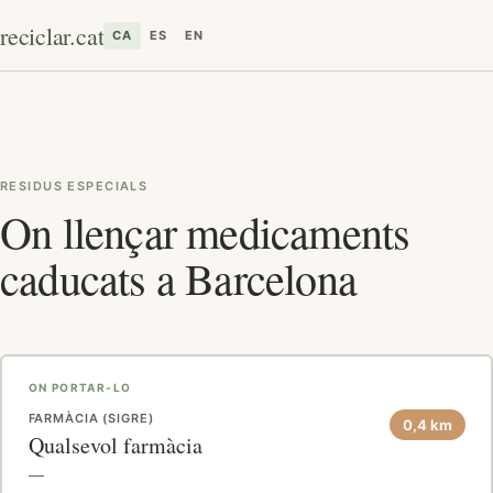
reciclar.cat
CA
ES
EN
RESIDUS ESPECIALS
On llençar medicaments
caducats a Barcelona
ON PORTAR-LO
FARMÀCIA (SIGRE)
0,4 km
Qualsevol farmàcia
—