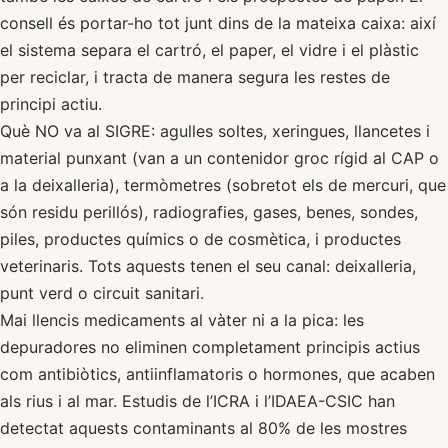
consell és portar-ho tot junt dins de la mateixa caixa: així
el sistema separa el cartró, el paper, el vidre i el plàstic
per reciclar, i tracta de manera segura les restes de
principi actiu.
Què NO va al SIGRE: agulles soltes, xeringues, llancetes i
material punxant (van a un contenidor groc rígid al CAP o
a la deixalleria), termòmetres (sobretot els de mercuri, que
són residu perillós), radiografies, gases, benes, sondes,
piles, productes químics o de cosmètica, i productes
veterinaris. Tots aquests tenen el seu canal: deixalleria,
punt verd o circuit sanitari.
Mai llencis medicaments al vàter ni a la pica: les
depuradores no eliminen completament principis actius
com antibiòtics, antiinflamatoris o hormones, que acaben
als rius i al mar. Estudis de l’ICRA i l’IDAEA-CSIC han
detectat aquests contaminants al 80% de les mostres