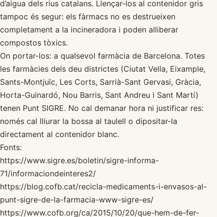
d’aigua dels rius catalans. Llençar-los al contenidor gris
tampoc és segur: els fàrmacs no es destrueixen
completament a la incineradora i poden alliberar
compostos tòxics.
On portar-los: a qualsevol farmàcia de Barcelona. Totes
les farmàcies dels deu districtes (Ciutat Vella, Eixample,
Sants-Montjuïc, Les Corts, Sarrià-Sant Gervasi, Gràcia,
Horta-Guinardó, Nou Barris, Sant Andreu i Sant Martí)
tenen Punt SIGRE. No cal demanar hora ni justificar res:
només cal lliurar la bossa al taulell o dipositar-la
directament al contenidor blanc.
Fonts:
https://www.sigre.es/boletin/sigre-informa-
71/informaciondeinteres2/
https://blog.cofb.cat/recicla-medicaments-i-envasos-al-
punt-sigre-de-la-farmacia-www-sigre-es/
https://www.cofb.org/ca/2015/10/20/que-hem-de-fer-